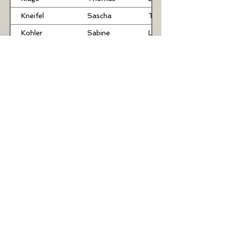
Kneifel
Sascha
TRB
Kohler
Sabine
LB
Köndgen
Uwe
TRB
Krück
Bärbel
LB
Kühn
Dirk
BHR
Kühn
Antonia
TRB
Kündler
Jesko
LB
Kunkler
Horst
LB
Lang
Dominik
Lang
Nadine
Lanius
Jochen
TRB
Linnenbach
Peter
TRB
Lösch
Gaby
LB