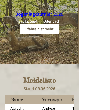
Bogenjagdturnier 2026
Sa., 12. Sept.
Odenbach
Erfahre hier mehr.
Meldeliste
Stand
09.06.2026
Name
Vorname
Stilart
Albrecht
Andreas
TRB