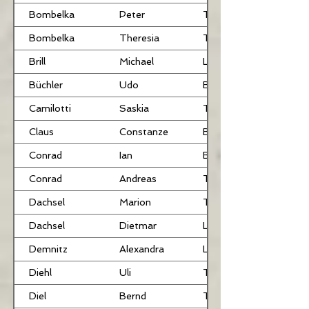
Bombelka
Peter
TRB
Bombelka
Theresia
TRB
Brill
Michael
LB
Büchler
Udo
BHR
Camilotti
Saskia
TRB
Claus
Constanze
BHR
Conrad
Ian
BHR
Conrad
Andreas
TRB
Dachsel
Marion
TRB
Dachsel
Dietmar
LB
Demnitz
Alexandra
LB
Diehl
Uli
TRB
Diel
Bernd
TRB