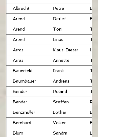
Albrecht
Petra
BHR
Arend
Detlef
BHR
Arend
Toni
TRB
Arend
Linus
TRB
Arras
Klaus-Dieter
LB
Arras
Annette
TRB
Bauerfeld
Frank
TRB
Baumbauer
Andreas
TRB
Bender
Roland
TRB
Bender
Steffen
PB
Benzmüller
Lothar
BU
Bernhard
Volker
BHR
Blum
Sandra
LB