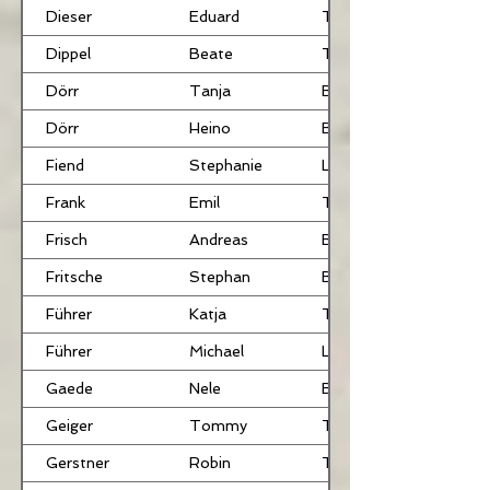
Dieser
Eduard
TRB
Dippel
Beate
TRB
Dörr
Tanja
BHR
Dörr
Heino
BHC
Fiend
Stephanie
LB
Frank
Emil
TRB
Frisch
Andreas
BHR
Fritsche
Stephan
BHR
Führer
Katja
TRB
Führer
Michael
LB
Gaede
Nele
BHR
Geiger
Tommy
TRB
Gerstner
Robin
TRB