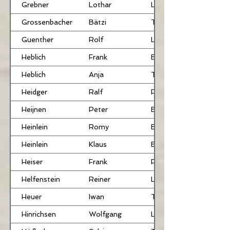
Grebner
Lothar
LB
Grossenbacher
Bätzi
TRB
Guenther
Rolf
LB
Heblich
Frank
BHR
Heblich
Anja
TRB
Heidger
Ralf
PB
Heijnen
Peter
BHR
Heinlein
Romy
BHR
Heinlein
Klaus
BHR
Heiser
Frank
PB
Helfenstein
Reiner
LB
Heuer
Iwan
TRB
Hinrichsen
Wolfgang
LB