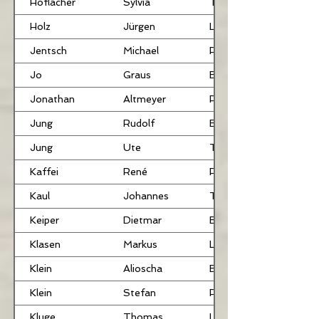
Höflacher
Sylvia
TRB
Holz
Jürgen
LB
Jentsch
Michael
PB
Jo
Graus
BHR
Jonathan
Altmeyer
PB
Jung
Rudolf
BBR
Jung
Ute
TRB
Kaffei
René
PB
Kaul
Johannes
TRB
Keiper
Dietmar
BHR
Klasen
Markus
LB
Klein
Alioscha
BU
Klein
Stefan
PB
Kluge
Thomas
LB