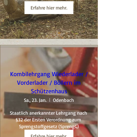
Erfahre hier mehr.
Kombilehrgang Wiederlader /
Vorderlader / Böllern im
Schützenhaus
Sa., 23. Jan.
Odenbach
Staatlich anerkannter Lehrgang nach 
§32 der Ersten Verordnung zum 
Sprengstoffgesetz (SprengG)
Erfahre hier mehr.