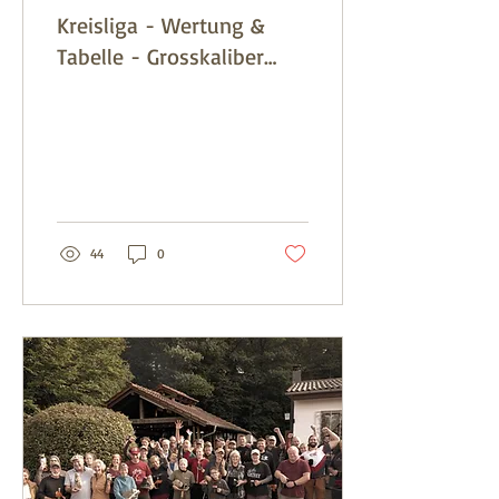
Kreisliga - Wertung &
Tabelle - Grosskaliber
Revolver / Pistole - SK
Lauterecken
44
0