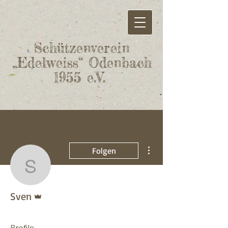
Schützenverein
„Edelweiss“ Odenbach
1955 e.V.
Weitere Optionen
Folgen
Sven
Administrator
Sven
Profile