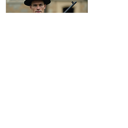
25. Aug. 2025
∙
1
Min.
Tabelle VL Pokal 2025
Hier findet ihr die aktuelle
Tabelle zum Vorderlader
Pokal 2025:
https://www.schuetzenverein-
odenbach.de/ergebnisse